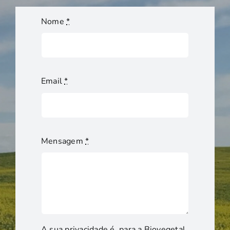
Nome
*
Email
*
Mensagem
*
A sua privacidade é, para a Biovegetal,